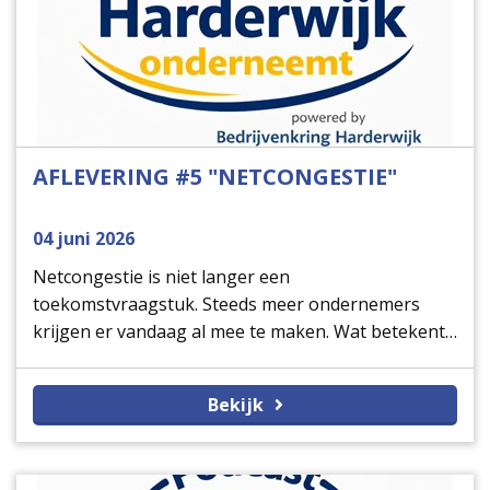
AFLEVERING #5 "NETCONGESTIE"
04 juni 2026
Netcongestie is niet langer een
toekomstvraagstuk. Steeds meer ondernemers
krijgen er vandaag al mee te maken. Wat betekent
de beperkte capaciteit op het elektriciteitsnet
voorde groei, verduurzaming en toekomstplannen
Bekijk
van jouw onderneming? En belangrijker: wat kun je
als ondernemer wél doen?