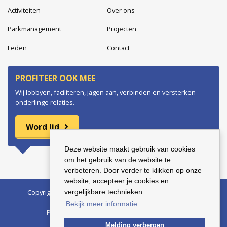
Activiteiten
Over ons
Parkmanagement
Projecten
Leden
Contact
PROFITEER OOK MEE
Wij lobbyen, faciliteren, jagen aan, verbinden en versterken
onderlinge relaties.
Word lid
Deze website maakt gebruik van cookies
om het gebruik van de website te
verbeteren. Door verder te klikken op onze
website, accepteer je cookies en
Copyright © 2026 Bedrijvenkring Harderwijk | BTW nr.:
vergelijkbare technieken.
123456789B01 | KvK nr.: 12345678
Bekijk meer informatie
Privacyverklaring
Algemene voorwaarden
Melding verbergen