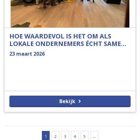
HOE WAARDEVOL IS HET OM ALS
LOKALE ONDERNEMERS ÉCHT SAMEN
TE WERKEN?
23 maart 2026
Bekijk
1
2
3
4
5
...