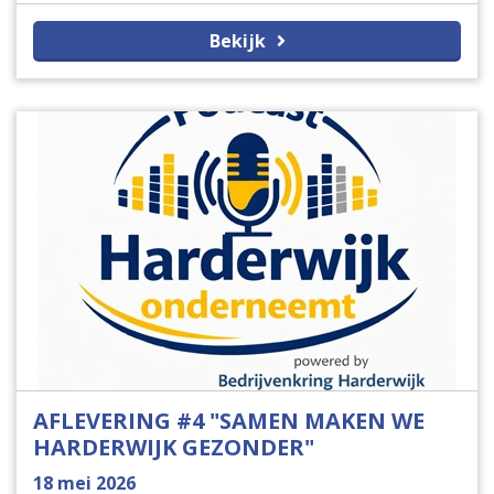
voorde groei, verduurzaming en toekomstplannen
Bekijk
van jouw onderneming? En belangrijker: wat kun je
als ondernemer wél doen?
AFLEVERING #4 "SAMEN MAKEN WE
HARDERWIJK GEZONDER"
18 mei 2026