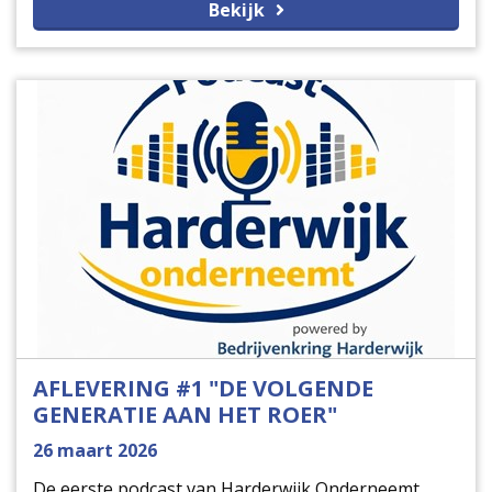
Bekijk
maatschappelijke verantwoordelijkheid hand in
hand kunnen gaan.
AFLEVERING #1 "DE VOLGENDE
GENERATIE AAN HET ROER"
26 maart 2026
De eerste podcast van Harderwijk Onderneemt