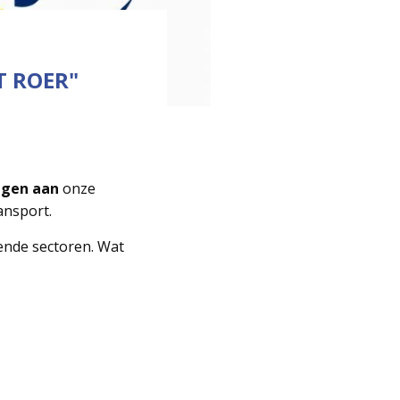
T ROER"
agen aan
onze
ansport.
lende sectoren. Wat