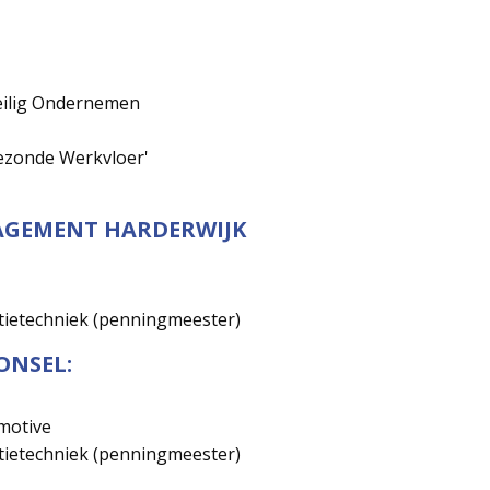
Veilig Ondernemen
ezonde Werkvloer'
AGEMENT HARDERWIJK
tietechniek (penningmeester)
ONSEL:
motive
tietechniek (penningmeester)