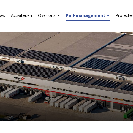
uws
Activiteiten
Over ons
Parkmanagement
Projecte