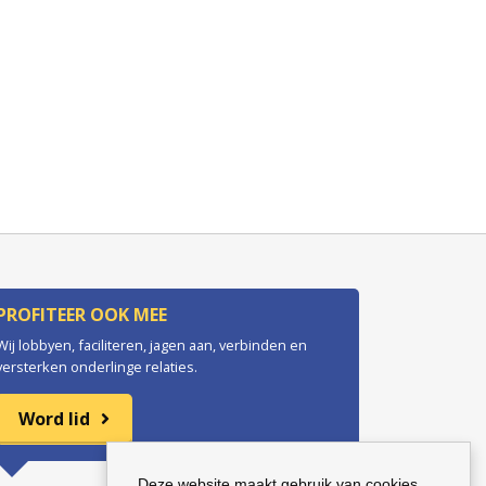
PROFITEER OOK MEE
Wij lobbyen, faciliteren, jagen aan, verbinden en
versterken onderlinge relaties.
Word lid
Deze website maakt gebruik van cookies