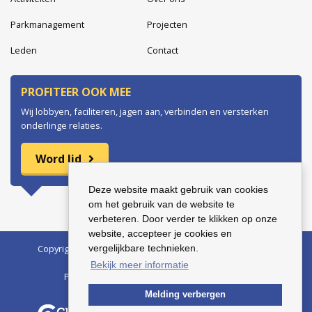
Parkmanagement
Projecten
Leden
Contact
PROFITEER OOK MEE
Wij lobbyen, faciliteren, jagen aan, verbinden en versterken
onderlinge relaties.
Word lid
Deze website maakt gebruik van cookies
om het gebruik van de website te
verbeteren. Door verder te klikken op onze
website, accepteer je cookies en
Copyright © 2026 Bedrijvenkring Harderwijk | BTW nr.:
vergelijkbare technieken.
123456789B01 | KvK nr.: 12345678
Bekijk meer informatie
Privacyverklaring
Algemene voorwaarden
Melding verbergen