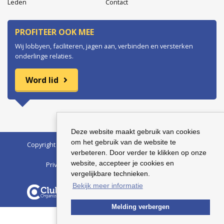
Leden
Contact
PROFITEER OOK MEE
Wij lobbyen, faciliteren, jagen aan, verbinden en versterken
onderlinge relaties.
Word lid
Deze website maakt gebruik van cookies
om het gebruik van de website te
Copyright © 2026 Bedrijvenkring Harderwijk | BTW nr.:
verbeteren. Door verder te klikken op onze
123456789B01 | KvK nr.: 12345678
website, accepteer je cookies en
Privacyverklaring
Algemene voorwaarden
vergelijkbare technieken.
Bekijk meer informatie
Club Organizer
is een product van
Expedient
.
Melding verbergen