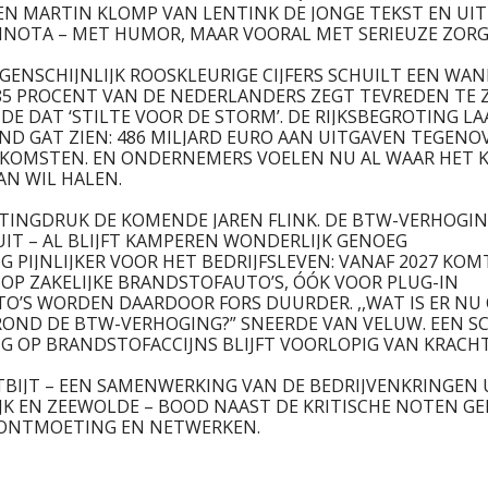
EN MARTIN KLOMP VAN LENTINK DE JONGE TEKST EN UI
NNOTA – MET HUMOR, MAAR VOORAL MET SERIEUZE ZORG
ENSCHIJNLIJK ROOSKLEURIGE CIJFERS SCHUILT EEN WAN
, 85 PROCENT VAN DE NEDERLANDERS ZEGT TEVREDEN TE Z
 DAT ‘STILTE VOOR DE STORM’. DE RIJKSBEGROTING LA
ND GAT ZIEN: 486 MILJARD EURO AAN UITGAVEN TEGENO
INKOMSTEN. EN ONDERNEMERS VOELEN NU AL WAAR HET 
AN WIL HALEN.
STINGDRUK DE KOMENDE JAREN FLINK. DE BTW-VERHOGI
UIT – AL BLIJFT KAMPEREN WONDERLIJK GENOEG
 PIJNLIJKER VOOR HET BEDRIJFSLEVEN: VANAF 2027 KOM
 OP ZAKELIJKE BRANDSTOFAUTO’S, ÓÓK VOOR PLUG-IN
TO’S WORDEN DAARDOOR FORS DUURDER. ,,WAT IS ER NU
 ROND DE BTW-VERHOGING?” SNEERDE VAN VELUW. EEN S
G OP BRANDSTOFACCIJNS BLIJFT VOORLOPIG VAN KRACHT
BIJT – EEN SAMENWERKING VAN DE BEDRIJVENKRINGEN 
JK EN ZEEWOLDE – BOOD NAAST DE KRITISCHE NOTEN GE
 ONTMOETING EN NETWERKEN.