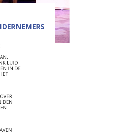
ONDERNEMERS
K
AAN,
NK LUID
EN IN DE
 HET
 OVER
N DEN
NEN
GAVEN