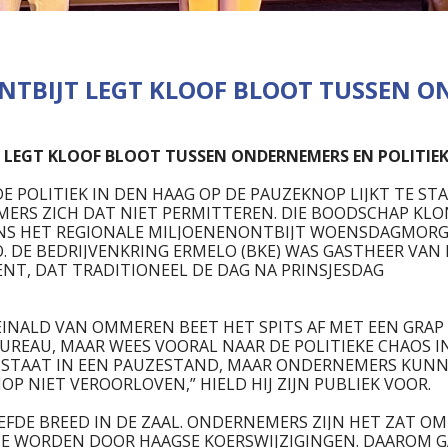
NTBIJT LEGT KLOOF BLOOT TUSSEN 
 LEGT KLOOF BLOOT TUSSEN ONDERNEMERS EN POLITIE
DE POLITIEK IN DEN HAAG OP DE PAUZEKNOP LIJKT TE ST
RS ZICH DAT NIET PERMITTEREN. DIE BOODSCHAP KLO
DENS HET REGIONALE MILJOENENONTBIJT WOENSDAGMORG
. DE BEDRIJVENKRING ERMELO (BKE) WAS GASTHEER VAN
ENT, DAT TRADITIONEEL DE DAG NA PRINSJESDAG
EINALD VAN OMMEREN BEET HET SPITS AF MET EEN GRAP
BUREAU, MAAR WEES VOORAL NAAR DE POLITIEKE CHAOS I
IEK STAAT IN EEN PAUZESTAND, MAAR ONDERNEMERS KUN
OP NIET VEROORLOVEN,” HIELD HIJ ZIJN PUBLIEK VOOR.
FDE BREED IN DE ZAAL. ONDERNEMERS ZIJN HET ZAT OM
TE WORDEN DOOR HAAGSE KOERSWIJZIGINGEN. DAAROM 