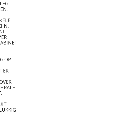
TLEG
EN.
KELE
IJN,
AT
VER
KABINET
NG OP
T ER
 OVER
CHRALE
.
UIT
LUKKIG