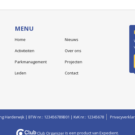
MENU
Home
Nieuws
Activiteiten
Over ons
Parkmanagement
Projecten
Leden
Contact
ng Harderwijk | BTW nr.: 123456789B01 | KvK nr.: 12345678
Privacyverklar
Club Organizer
is een product van
Expedient
.