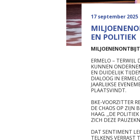
17 september 2025
MILJOENENO
EN POLITIEK
MILJOENENONTBIJT
ERMELO – TERWIJL 
KUNNEN ONDERNEME
EN DUIDELIJK TIJ
DIALOOG IN ERMELO
JAARLIJKSE EVENEM
PLAATSVINDT.
BKE-VOORZITTER R
DE CHAOS OP ZIJN 
HAAG. ,,DE POLIT
ZICH DEZE PAUZEKN
DAT SENTIMENT LEE
TELKENS VERRAST 